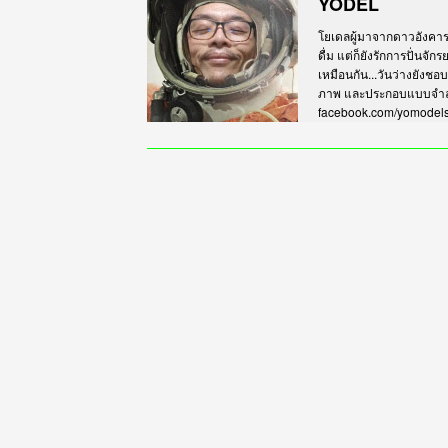
YODEL
โยเดลผู้มาจากดาวอังคาร เร
ดื่ม แต่ก็ยังรักการปั่นจั
เหมือนกัน...วันว่างยังชอ
ภาพ และประกอบแบบจำลอง
facebook.com/yomodel