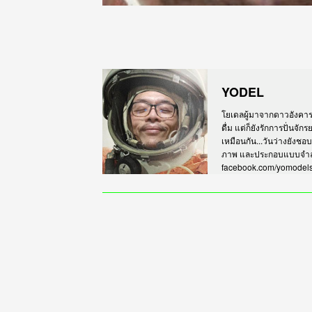
YODEL
โยเดลผู้มาจากดาวอังคาร เร
ดื่ม แต่ก็ยังรักการปั่นจั
เหมือนกัน...วันว่างยังชอ
ภาพ และประกอบแบบจำลอง
facebook.com/yomodel