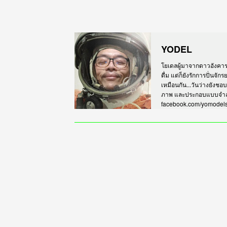
YODEL
โยเดลผู้มาจากดาวอังคาร เร
ดื่ม แต่ก็ยังรักการปั่นจั
เหมือนกัน...วันว่างยังชอ
ภาพ และประกอบแบบจำลอง
facebook.com/yomodel