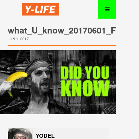
what_U_know_20170601_FB_Sh
JUN 1, 2017
YODEL