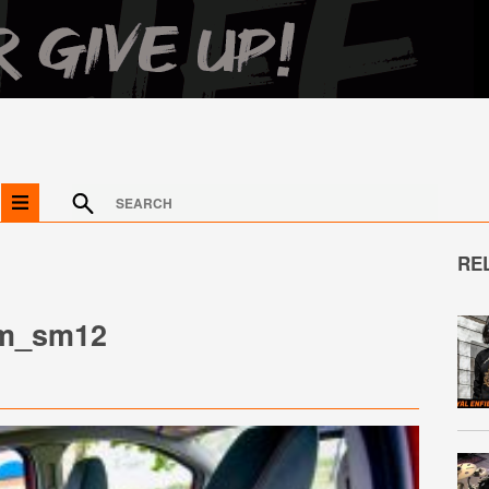
RE
am_sm12