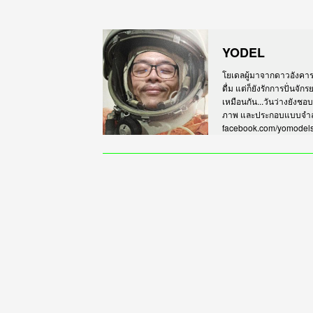
YODEL
โยเดลผู้มาจากดาวอังคาร เร
ดื่ม แต่ก็ยังรักการปั่นจั
เหมือนกัน...วันว่างยังชอ
ภาพ และประกอบแบบจำลอง
facebook.com/yomodel