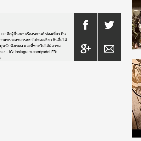
าคือผู้ชื่นชอบเรื่องรถยนต์ ท่องเที่ยว กิน
กรยานเพราะสามารถพาไปท่องเที่ยว กินดื่มได้
บดูหนัง ฟังเพลง และที่ขาดไม่ได้คือวาด
... IG: instagram.com/yodel FB:
s