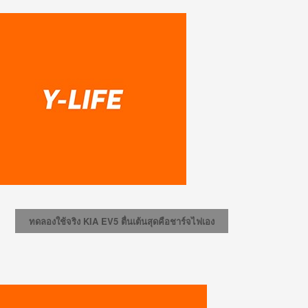
ทดลองใช้จริง KIA EV5 ตื่นเต้นสุดคือชาร์จไฟเอง