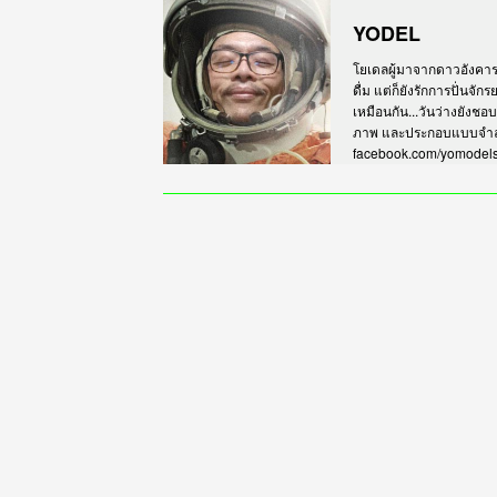
YODEL
โยเดลผู้มาจากดาวอังคาร เร
ดื่ม แต่ก็ยังรักการปั่นจั
เหมือนกัน...วันว่างยังชอ
ภาพ และประกอบแบบจำลอง
facebook.com/yomodel