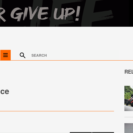
RE
oce