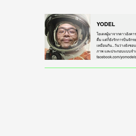
YODEL
โยเดลผู้มาจากดาวอังคาร เร
ดื่ม แต่ก็ยังรักการปั่นจั
เหมือนกัน...วันว่างยังชอ
ภาพ และประกอบแบบจำลอง
facebook.com/yomodel