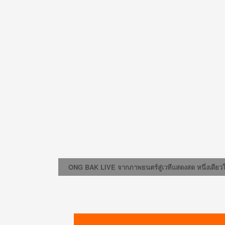
ONG BAK LIVE จากภาพยนตร์สู่เวทีแสดงสด หนึ่งเดียวใน