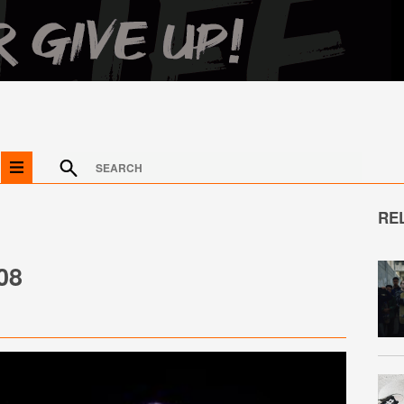
RE
08