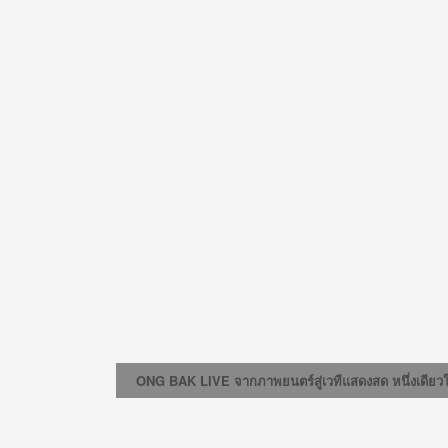
ONG BAK LIVE จากภาพยนตร์สู่เวทีแสดงสด หนึ่งเดียวใน