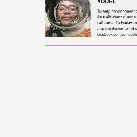
YODEL
โยเดลผู้มาจากดาวอังคาร เร
ดื่ม แต่ก็ยังรักการปั่นจั
เหมือนกัน...วันว่างยังชอ
ภาพ และประกอบแบบจำลอง
facebook.com/yomodel