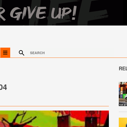
RE
04