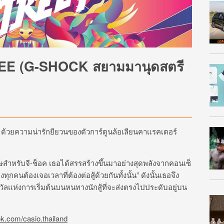
E (G-SHOCK สยามมานุดสตรี
้วยความน่ารักยียวนของตัวการ์ตูนล้อเลียน
­คาแรคเตอร์
สำหรับจี-ช็
­อค เธอได้สรรสร้างขึ้นมาอย่างสุดพลังจากคอนเซ
ตของทุกคนต้องเจอเวลาที่ต้อ
­งต่อสู้ด้วยกันทั้งนั้น” ดังนั้นเธอจึง
งวัลแห่งการเริ่มต้นบนหนทา
­งนักสู้ที่จะส่งตรงไปประดับอยู่บน
.com/casio.thailand