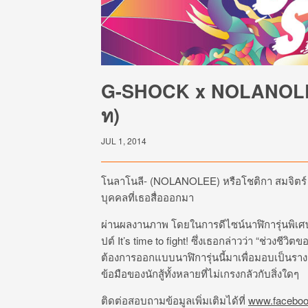
G-SHOCK x NOLANOLE
ท)
JUL 1, 2014
โนลาโนลี- (NOLANOLEE) หรือโชติกา สมจิตร์ ด
บุคคลที่เธอสื่อออกมา
ผ่านผลงานภาพ โดยในการดีไซน์นาฬิการุ่นพิเศษ
ปต์ It’s time to fight! ซึ่งเธอกล่าวว่า “ช่วงชีวิ
ต้องการออกแบบนาฬิการุ่นนี้ม
­าเพื่อมอบเป็นรา
ข้อมือขอ
­งนักสู้ทั้งหลายที่ไม่เกรงกลัวกับสิ่งใดๆ
ติดต่อสอบถามข้อมูลเพิ่มเติมได้ที่
www.facebook