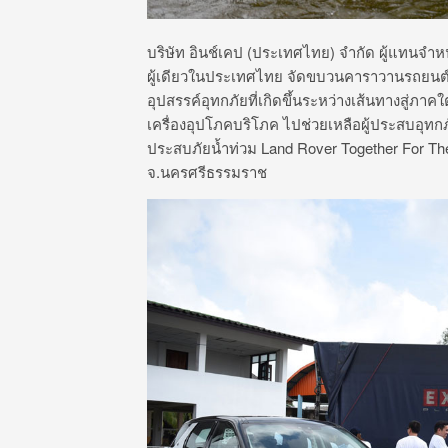
บริษัท อินช์เคป (ประเทศไทย) จำกัด ผู้แทนจำห
ผู้เดียวในประเทศไทย จัดขบวนคาราวานรถยนต์
อุปสรรค์อุทกภัยที่เกิดขึ้นระหว่างเส้นทางสู่ภา
เครื่องอุปโภคบริโภค ไปช่วยเหลือผู้ประสบอุทกภ
ประสบภัยน้ำท่วม Land Rover Together For The
จ.นครศรีธรรมราช