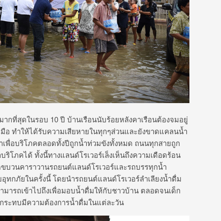
แรงมากที่สุดในรอบ 10 ปี บ้านเรือนนับร้อยหลังคาเรือนต้องจมอยู่
รับมือ ทำให้ได้รับความเสียหายในทุกๆส่วนและยังขาดแคลนน้ำ
ำเพื่อบริโภคตลอดทั้งปีถูกน้ำท่วมขังทั้งหมด ถนนทุกสายถูก
ริโภคได้ ทั้งนี้ทางแลนด์โรเวอร์เล็งเห็นถึงความเดือดร้อน
ัดขบวนคาราวานรถยนต์แลนด์โรเวอร์และรถบรรทุกน้ำ
ุทกภัยในครั้งนี้ โดยนำรถยนต์แลนด์โรเวอร์ลำเลียงน้ำดื่ม
สามารถเข้าไปถึงเพื่อมอบน้ำดื่มให้กับชาวบ้าน ตลอดจนเด็ก
ผลกระทบมีความต้องการน้ำดื่มในแต่ละวัน