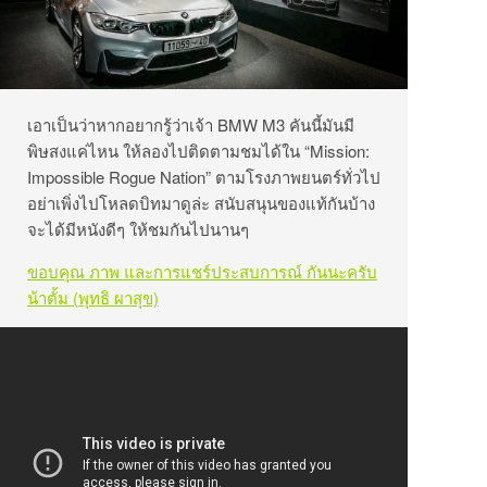
เอาเป็นว่าหากอยากรู้ว่าเจ้า BMW M3 คันนี้มันมี
พิษสงแค่ไหน ให้ลองไปติดตามชมได้ใน “Mission:
Impossible Rogue Nation” ตามโรงภาพยนตร์ทั่วไป
อย่าเพิ่งไปโหลดบิทมาดูล่ะ สนับสนุนของแท้กันบ้าง
จะได้มีหนังดีๆ ให้ชมกันไปนานๆ
ขอบคุณ ภาพ และการแชร์ประสบการณ์ กันนะครับ
น้าตั้ม (พุทธิ ผาสุข)