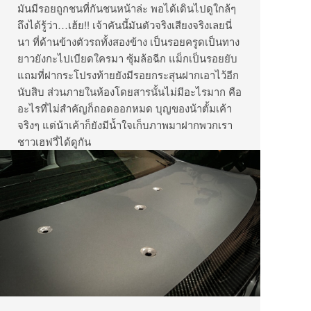
มันมีรอยถูกชนที่กันชนหน้าล่ะ พอได้เดินไปดูใกล้ๆ
ถึงได้รู้ว่า…เฮ้ย!! เจ้าคันนี้มันตัวจริงเสียงจริงเลยนี่
นา ที่ด้านข้างตัวรถทั้งสองข้าง เป็นรอยครูดเป็นทาง
ยาวยังกะไปเบียดใครมา ซุ้มล้อฉีก แม็กเป็นรอยยับ
แถมที่ฝากระโปรงท้ายยังมีรอยกระสุนฝากเอาไว้อีก
นับสิบ ส่วนภายในห้องโดยสารนั้นไม่มีอะไรมาก คือ
อะไรที่ไม่สำคัญก็ถอดออกหมด บุญของน้าตั้มเค้า
จริงๆ แต่น้าเค้าก็ยังมีน้ำใจเก็บภาพมาฝากพวกเรา
ชาวเฮฟวี่ได้ดูกัน