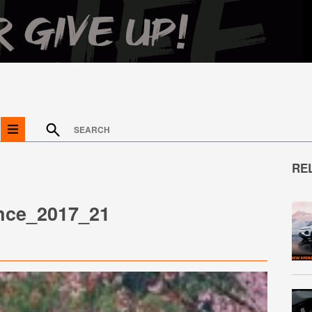
RE
nce_2017_21