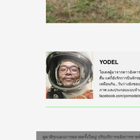
YODEL
โยเดลผู้มาจากดาวอังคาร เร
ดื่ม แต่ก็ยังรักการปั่นจั
เหมือนกัน...วันว่างยังชอ
ภาพ และประกอบแบบจำลอง
facebook.com/yomodel
ดูคาติรุกแผนการตลาดครั้งใหญ่ ปรับบริการหลังการขายท